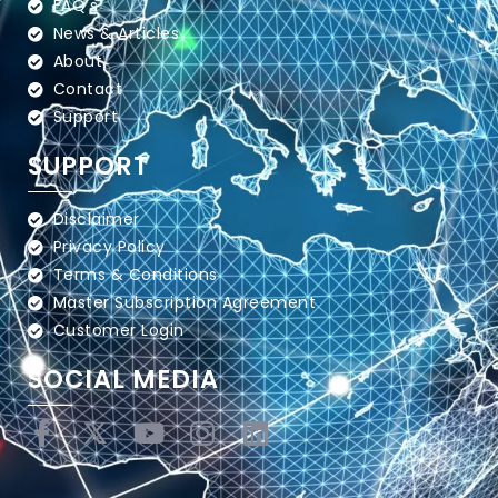
FAQ's
News & Articles
About
Contact
Support
SUPPORT
Disclaimer
Privacy Policy
Terms & Conditions
Master Subscription Agreement
Customer Login
SOCIAL MEDIA