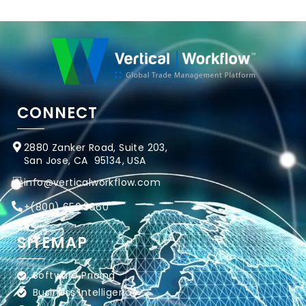
CONNECT
2880 Zanker Road, Suite 203,
San Jose, CA 95134, USA
info@verticalworkflow.com
+
(800) 650.3860
SITEMAP
Software Pricing
Business Intelligence